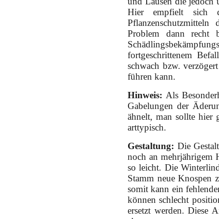
und Läusen die jedoch u
Hier empfielt sich
Pflanzenschutzmitteln
Problem dann recht b
Schädlingsbekämpfun
fortgeschrittenem Befa
schwach bzw. verzögert
führen kann.
Hinweis:
Als Besonderhe
Gabelungen der Äderun
ähnelt, man sollte hie
arttypisch.
Gestaltung:
Die Gestal
noch an mehrjährigem Ho
so leicht. Die Winterli
Stamm neue Knospen zu
somit kann ein fehlende
können schlecht positio
ersetzt werden. Diese A