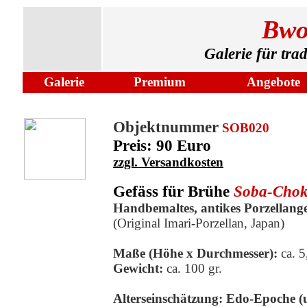
Bwo
Galerie für tra
Galerie
Premium
Angebote
Objektnummer
SOB020
Preis: 90 Euro
zzgl. Versandkosten
Gefäss für Brühe
Soba-Cho
Handbemaltes, antikes Porzellange
(Original Imari-Porzellan, Japan)
Maße (Höhe x Durchmesser):
ca. 
Gewicht:
ca. 100 gr.
Alterseinschätzung: Edo-Epoche
(