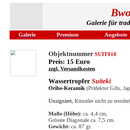
Bwo
Galerie für tra
Galerie
Premium
Angebote
Objektnummer
SUIT010
Preis:
15 Euro
zzgl. Versandkosten
Wassertropfer
Suiteki
Oribe-Keramik
(Präfektur Gifu, Ja
Unsigniert,
Künstler nicht zu ermitte
Maße (Höhe):
ca. 4,4 cm,
Grösste Diagonale ca. 7,5 cm.
Gewicht:
ca. 87 gr.