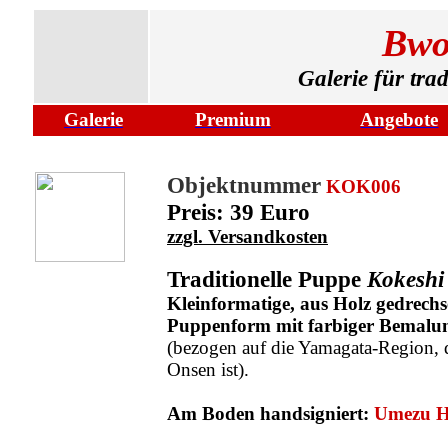
Bwo
Galerie für tra
Galerie
Premium
Angebote
Objektnummer
KOK006
Preis: 39 Euro
zzgl. Versandkosten
Traditionelle Puppe
Kokeshi
Kleinformatige, aus Holz gedrechse
Puppenform mit farbiger Bemalu
(bezogen auf die Yamagata-Region, d
Onsen ist)
.
Am Boden handsigniert:
Umezu H