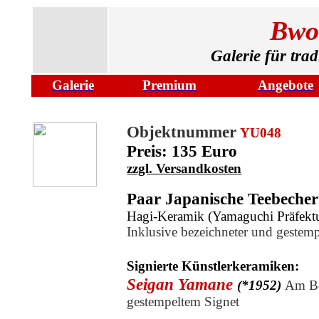
Bwo
Galerie für tra
Galerie
Premium
Angebote
Objektnummer
YU048
Preis: 135 Euro
zzgl. Versandkosten
Paar Japanische Teebecher
Hagi-Keramik (Yamaguchi Präfektu
Inklusive bezeichneter und gestemp
Signierte Künstlerkeramiken:
Seigan Yamane
(*1952)
Am Bo
gestempeltem
Signet