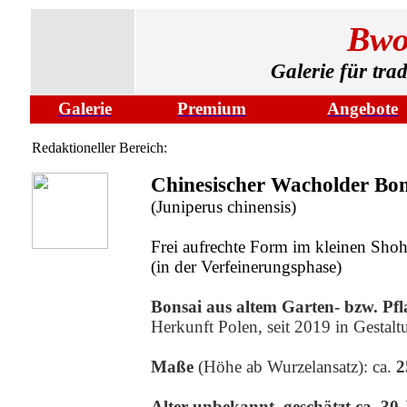
Bwo
Galerie für tra
Galerie
Premium
Angebote
Redaktioneller Bereich:
Chinesischer Wacholder Bon
(Juniperus chinensis)
Frei aufrechte Form im kleinen Sho
(
in der Verfeinerungsphase)
Bonsai aus altem Garten- bzw. Pfl
Herkunft Polen, seit 2019 in Gestalt
Maße
(Höhe ab Wurzelansatz):
ca.
2
Alter
unbekannt, geschätzt ca. 30