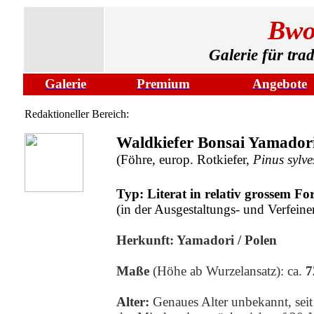
Bwo
Galerie für tra
Galerie
Premium
Angebote
Redaktioneller Bereich:
Waldkiefer Bonsai Yamador
(Föhre, europ. Rotkiefer,
Pinus sylves
Typ: Literat in relativ grossem F
(
in der Ausgestaltungs- und Verfein
Herkunft: Yamadori / Polen
Maße
(Höhe ab Wurzelansatz):
ca.
7
Alter:
Genaues Alter unbekannt, seit